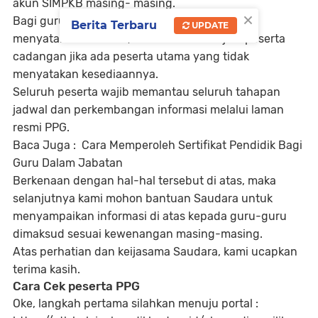
akun SIMPKB masing- masing.
×
Bagi guru dengan status “cadangan” yang
Berita Terbaru
UPDATE
menyatakan bersedia, maka akan menajadi peserta
cadangan jika ada peserta utama yang tidak
menyatakan kesediaannya.
Seluruh peserta wajib memantau seluruh tahapan
jadwal dan perkembangan informasi melalui laman
resmi PPG.
Baca Juga : Cara Memperoleh Sertifikat Pendidik Bagi
Guru Dalam Jabatan
Berkenaan dengan hal-hal tersebut di atas, maka
selanjutnya kami mohon bantuan Saudara untuk
menyampaikan informasi di atas kepada guru-guru
dimaksud sesuai kewenangan masing-masing.
Atas perhatian dan keijasama Saudara, kami ucapkan
terima kasih.
Cara Cek peserta PPG
Oke, langkah pertama silahkan menuju portal :